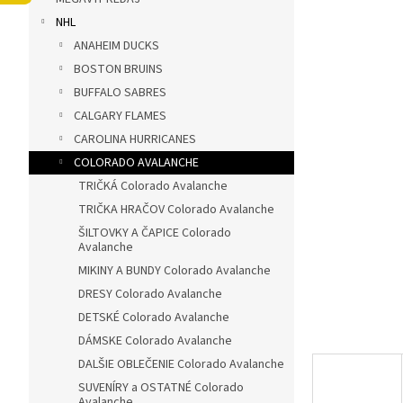
ý
NHL
p
a
ANAHEIM DUCKS
n
BOSTON BRUINS
e
BUFFALO SABRES
l
CALGARY FLAMES
CAROLINA HURRICANES
COLORADO AVALANCHE
TRIČKÁ Colorado Avalanche
TRIČKA HRAČOV Colorado Avalanche
ŠILTOVKY A ČAPICE Colorado
Avalanche
MIKINY A BUNDY Colorado Avalanche
DRESY Colorado Avalanche
DETSKÉ Colorado Avalanche
DÁMSKE Colorado Avalanche
DALŠIE OBLEČENIE Colorado Avalanche
SUVENÍRY a OSTATNÉ Colorado
Avalanche