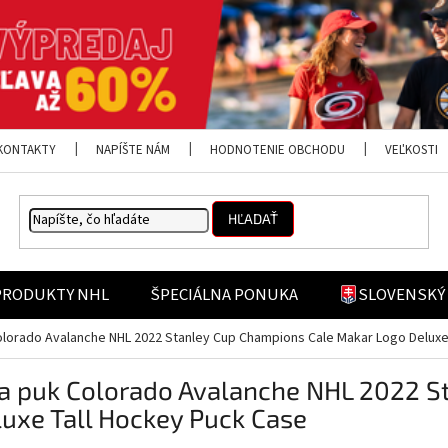
KONTAKTY
NAPÍŠTE NÁM
HODNOTENIE OBCHODU
VEĽKOSTI
HĽADAŤ
PRODUKTY NHL
ŠPECIÁLNA PONUKA
SLOVENSKÝ
Colorado Avalanche NHL 2022 Stanley Cup Champions Cale Makar Logo Delux
na puk Colorado Avalanche NHL 2022 
uxe Tall Hockey Puck Case