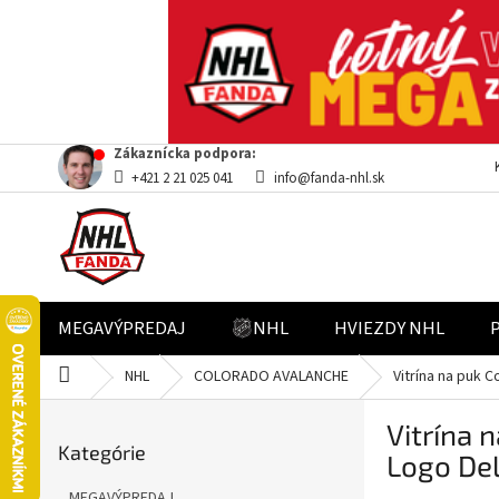
Prejsť
Zákaznícka podpora:
na
+421 2 21 025 041
info@fanda-nhl.sk
obsah
MEGAVÝPREDAJ
NHL
HVIEZDY NHL
Domov
NHL
COLORADO AVALANCHE
Vitrína na puk 
B
Vitrína 
Preskočiť
o
Kategórie
kategórie
č
Logo Del
n
MEGAVÝPREDAJ