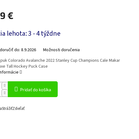
99 €
ová
a lehota: 3 - 4 týždne
oručiť do:
8.9.2026
Možnosti doručenia
a puk Colorado Avalanche 2022 Stanley Cup Champions Cale Makar
uxe Tall Hockey Puck Case
informácie
Pridať do košíka
a
Strážiť
Zdieľať