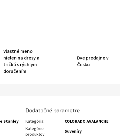
Vlastné meno
nielen na dresy a
Dve predajne v
tričká s rýchlym
Česku
doručením
Dodatočné parametre
e Stanley
Kategória
:
COLORADO AVALANCHE
Kategórie
Suveníry
produktov
: