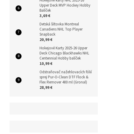
Hokejové karty NHL 2025-26
Upper Deck MVP Hockey Hobby
Balíček
3,69 €
Detská šiltovka Montreal
Canadiens NHL Top Player
Snapback
20,99 €
Hokejové Karty 2025-26 Upper
Deck Chicago Blackhawks NHL
Centennial Hobby balíček
10,99 €
Odstraňovač nažehlovacích fólií
sprej Pur-O-Clean DTF Flock &
Flex Remover 400 ml (Gronal)
28,99 €