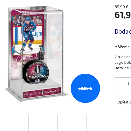
69,99 €
61,
Jednotk
Dodaci
cena:
Môžeme d
Vitrína n
Logo Del
Detailné 
69,99 €
Opýtať s