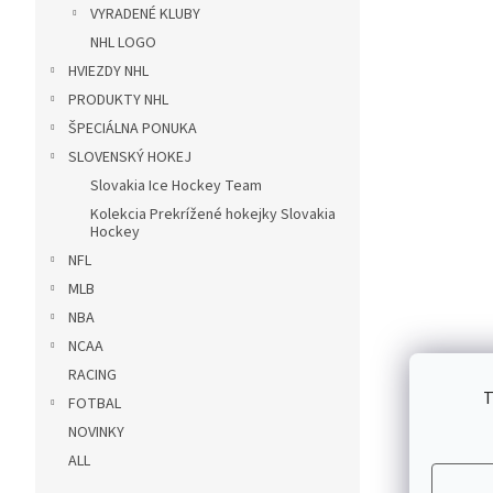
VYRADENÉ KLUBY
NHL LOGO
HVIEZDY NHL
PRODUKTY NHL
ŠPECIÁLNA PONUKA
SLOVENSKÝ HOKEJ
Slovakia Ice Hockey Team
Kolekcia Prekrížené hokejky Slovakia
Hockey
NFL
MLB
NBA
NCAA
RACING
T
FOTBAL
NOVINKY
ALL