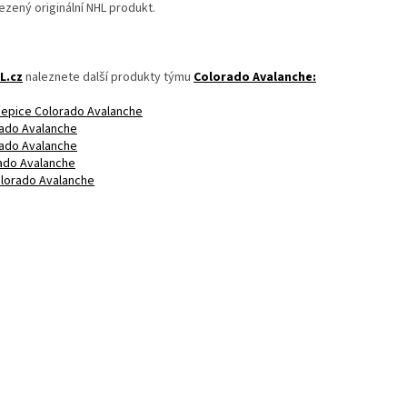
ezený originální NHL produkt.
L.cz
naleznete další produkty týmu
Colorado Avalanche
:
 čepice Colorado Avalanche
rado Avalanche
rado Avalanche
ado Avalanche
lorado Avalanche