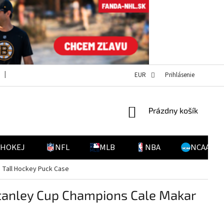
OBCHODNÉ PODMIENKY
POVINNOSŤ ÚHRADY NÁKLADOV PRI NEPREV
EUR
Prihlásenie
NÁKUPNÝ
Prázdny košík
KOŠÍK
 HOKEJ
NFL
MLB
NBA
NCAA
e Tall Hockey Puck Case
Stanley Cup Champions Cale Makar