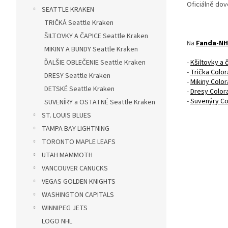
Oficiálně dov
SEATTLE KRAKEN
TRIČKÁ Seattle Kraken
ŠILTOVKY A ČAPICE Seattle Kraken
Na
Fanda-NH
MIKINY A BUNDY Seattle Kraken
-
Kšiltovky a
ĎALŠIE OBLEČENIE Seattle Kraken
-
Trička Colo
DRESY Seattle Kraken
-
Mikiny Colo
DETSKÉ Seattle Kraken
-
Dresy Color
-
Suvenýry Co
SUVENÍRY a OSTATNÉ Seattle Kraken
ST. LOUIS BLUES
TAMPA BAY LIGHTNING
TORONTO MAPLE LEAFS
UTAH MAMMOTH
VANCOUVER CANUCKS
VEGAS GOLDEN KNIGHTS
WASHINGTON CAPITALS
WINNIPEG JETS
LOGO NHL