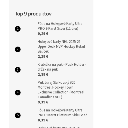
Top 9 produktov
Fólie na Hokejové Karty Ultra
PRO 9 Karet Silver (11 dier)
0,29 €
Hokejové karty NHL 2025-26
Upper Deck MVP Hockey Retail
Balíček
2,29 €
Krabička na puk - Puck Holder -
držák na puk
2,89 €
Puk Juraj Slafkovský #20
Montreal Hockey Town
Exclusive Collection (Montreal
Canadiens NHL)
9,39 €
Fólie na Hokejové Karty Ultra
PRO 9 Karet Platinum Side Load
0,39 €