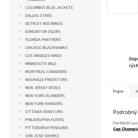
COLUMBUS BLUE JACKETS
DALLAS STARS
DETROIT RED WINGS
EDMONTON OILERS
FLORIDA PANTHERS
CHICAGO BLACKHAWKS
LOS ANGELES KINGS
Dop
MINNESOTA WILD
rýc
MONTREAL CANADIENS
NASHVILLE PREDATORS
NEW JERSEY DEVILS
Popis
H
NEW YORK ISLANDERS
NEW YORK RANGERS
Podrobný 
OTTAWA SENATORS
PHILADELPHIA FLYERS
Perfektní su
PITTSBURGH PENGUINS
Cup Champio
SAN JOSE SHARKS