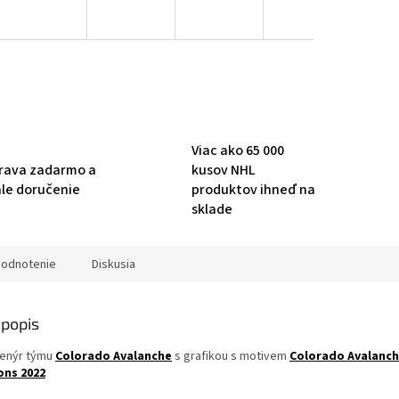
Viac ako 65 000
rava zadarmo a
kusov NHL
hle doručenie
produktov ihneď na
sklade
odnotenie
Diskusia
popis
venýr týmu
Colorado Avalanche
s grafikou s motivem
Colorado Avalanch
ns 2022