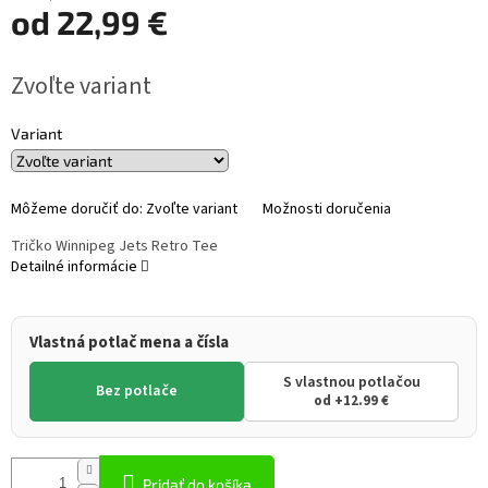
od
22,99 €
Jednotková
Zvoľte variant
cena:
Variant
Môžeme doručiť do:
Zvoľte variant
Možnosti doručenia
Tričko Winnipeg Jets Retro Tee
Detailné informácie
Vlastná potlač mena a čísla
S vlastnou potlačou
Bez potlače
od +12.99 €
Pridať do košíka