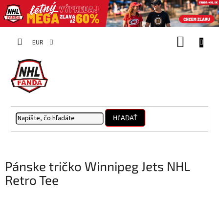
Prejsť
NÁKUP
na
EUR
obsah
KOŠÍK
HĽADAŤ
Pánske tričko Winnipeg Jets NHL
Retro Tee