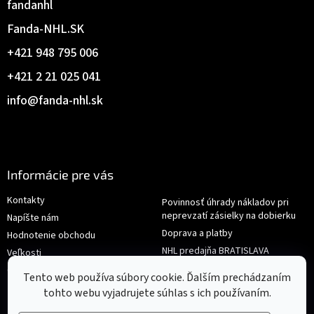
fandanhl
Fanda-NHL.SK
+421 948 795 006
+421 2 21 025 041
info
@
fanda-nhl.sk
Informácie pre vás
Kontakty
Povinnosť úhrady nákladov pri
neprevzatí zásielky na dobierku
Napíšte nám
Doprava a platby
Hodnotenie obchodu
NHL predajňa BRATISLAVA
Veľkosti
Reklamace/Výměna
Obchodné podmienky
Tento web používa súbory cookie. Ďalším prechádzaním
tohto webu vyjadrujete súhlas s ich používaním.