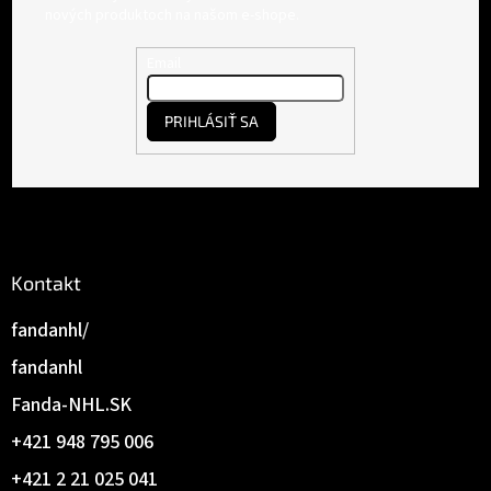
p
nových produktoch na našom e-shope.
ä
t
Email
i
e
PRIHLÁSIŤ SA
Kontakt
fandanhl/
fandanhl
Fanda-NHL.SK
+421 948 795 006
+421 2 21 025 041