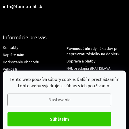
info
@
fanda-nhl.sk
Informácie pre vás
Kontakty
Povinnosť úhrady nákladov pri
neprevzatí zásielky na dobierku
Napíšte nám
Doprava a platby
Hodnotenie obchodu
NHL predajňa BRATISLAVA
Veľkosti
Reklamace/Výměna
Obchodné podmienky
Tento web používa súbory cookie. Ďalším prechádzaním
tohto webu vyjadrujete súhlas s ich používaním.
Nastavenie
Súhlasím