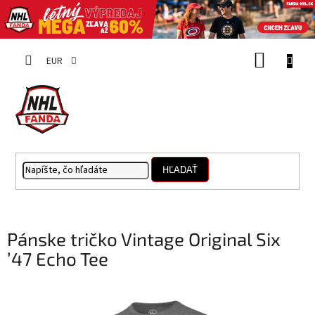
Prejsť
NÁKUP
na
EUR
obsah
KOŠÍK
HĽADAŤ
Pánske tričko Vintage Original Six
’47 Echo Tee