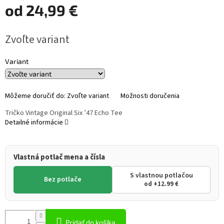
od
24,99 €
Jednotková
Zvoľte variant
cena:
Variant
Môžeme doručiť do:
Zvoľte variant
Možnosti doručenia
Tričko Vintage Original Six ’47 Echo Tee
Detailné informácie
Vlastná potlač mena a čísla
S vlastnou potlačou
Bez potlače
od +12.99 €
Pridať do košíka