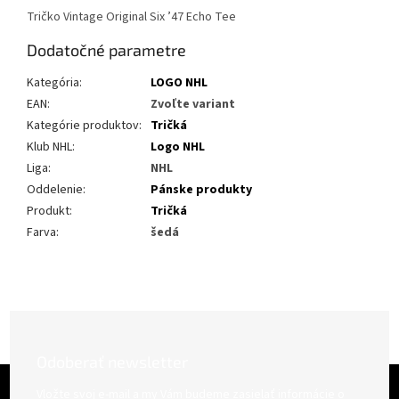
Tričko Vintage Original Six ’47 Echo Tee
Dodatočné parametre
Kategória
:
LOGO NHL
EAN
:
Zvoľte variant
Kategórie produktov
:
Tričká
Klub NHL
:
Logo NHL
Liga
:
NHL
Oddelenie
:
Pánske produkty
Produkt
:
Tričká
Farva
:
šedá
Odoberať newsletter
Z
á
Vložte svoj e-mail a my Vám budeme zasielať informácie o