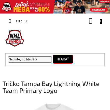
Prejsť
NÁKUP
na
EUR
obsah
KOŠÍK
HĽADAŤ
Tričko Tampa Bay Lightning White
Team Primary Logo