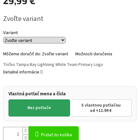
29,99 €
Jednotková
Zvoľte variant
cena:
Variant
Môžeme doručiť do:
Zvoľte variant
Možnosti doručenia
Tričko Tampa Bay Lightning White Team Primary Logo
Detailné informácie
Vlastná potlač mena a čísla
S vlastnou potlačou
Bez potlače
od +12.99 €
Pridať do košíka