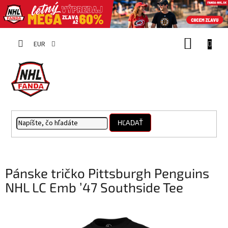
Prejsť
NÁKUP
na
EUR
obsah
KOŠÍK
HĽADAŤ
Pánske tričko Pittsburgh Penguins
NHL LC Emb ’47 Southside Tee