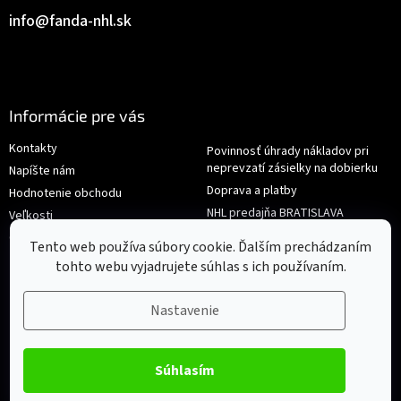
info
@
fanda-nhl.sk
Informácie pre vás
Kontakty
Povinnosť úhrady nákladov pri
neprevzatí zásielky na dobierku
Napíšte nám
Doprava a platby
Hodnotenie obchodu
NHL predajňa BRATISLAVA
Veľkosti
Reklamace/Výměna
Obchodné podmienky
Tento web používa súbory cookie. Ďalším prechádzaním
tohto webu vyjadrujete súhlas s ich používaním.
Nastavenie
Súhlasím