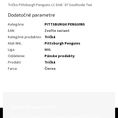
Tričko Pittsburgh Penguins LC Emb ’47 Southside Tee
Dodatočné parametre
Kategória
:
PITTSBURGH PENGUINS
EAN
:
Zvoľte variant
Kategórie produktov
:
Tričká
Klub NHL
:
Pittsburgh Penguins
Liga
:
NHL
Oddelenie
:
Pánske produkty
Produkt
:
Tričká
Farva
:
Čierna
Odoberať newsletter
Z
á
Vložte svoj e-mail a my Vám budeme zasielať informácie o