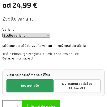
od
24,99 €
Jednotková
Zvoľte variant
cena:
Variant
Môžeme doručiť do:
Zvoľte variant
Možnosti doručenia
Tričko Pittsburgh Penguins LC Emb ’47 Southside Tee
Detailné informácie
Vlastná potlač mena a čísla
S vlastnou potlačou
Bez potlače
od +12.99 €
Pridať do košíka