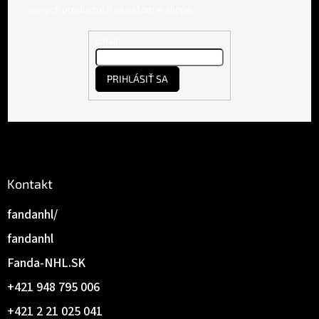
p
nových produktoch na našom e-shope.
ä
t
Email
i
e
PRIHLÁSIŤ SA
Kontakt
fandanhl/
fandanhl
Fanda-NHL.SK
+421 948 795 006
+421 2 21 025 041