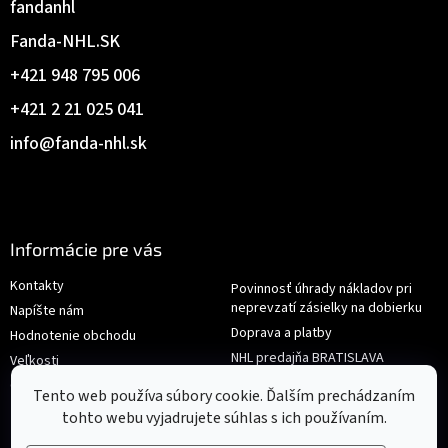
fandanhl
Fanda-NHL.SK
+421 948 795 006
+421 2 21 025 041
info
@
fanda-nhl.sk
Informácie pre vás
Kontakty
Povinnosť úhrady nákladov pri
neprevzatí zásielky na dobierku
Napíšte nám
Doprava a platby
Hodnotenie obchodu
NHL predajňa BRATISLAVA
Veľkosti
Reklamace/Výměna
Obchodné podmienky
Tento web používa súbory cookie. Ďalším prechádzaním
tohto webu vyjadrujete súhlas s ich používaním.