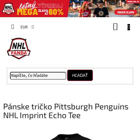
Prejsť
NÁKUP
na
EUR
obsah
KOŠÍK
HĽADAŤ
Pánske tričko Pittsburgh Penguins
NHL Imprint Echo Tee