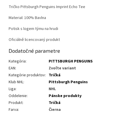
Tričko Pittsburgh Penguins Imprint Echo Tee
Material: 100% Bavlna
Potisk s logem týmu na hrudi
Oficiálně licencovaný produkt
Dodatočné parametre
Kategória
:
PITTSBURGH PENGUINS
EAN
:
Zvoľte variant
Kategórie produktov
:
Tričká
Klub NHL
:
Pittsburgh Penguins
Liga
:
NHL
Oddelenie
:
Pánske produkty
Produkt
:
Tričká
Farva
:
Čierna