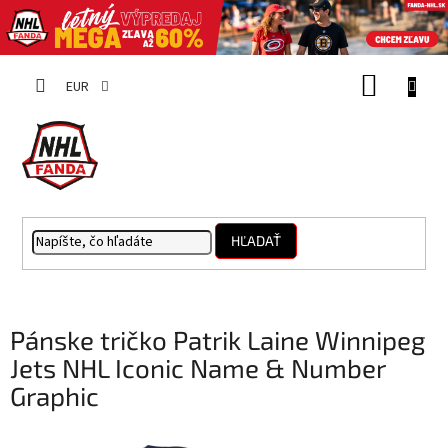
Prejsť
NÁKUP
na
EUR
obsah
KOŠÍK
HĽADAŤ
Pánske tričko Patrik Laine Winnipeg
Jets NHL Iconic Name & Number
Graphic