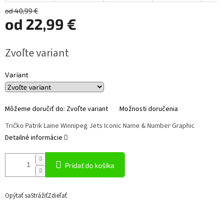
od 40,99 €
od
22,99 €
Jednotková
Zvoľte variant
cena:
Variant
Môžeme doručiť do:
Zvoľte variant
Možnosti doručenia
Tričko Patrik Laine Winnipeg Jets Iconic Name & Number Graphic
Detailné informácie
Pridať do košíka
Opýtať sa
Strážiť
Zdieľať