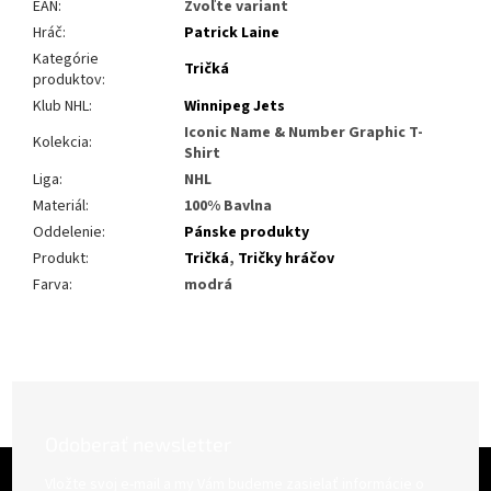
EAN
:
Zvoľte variant
Hráč
:
Patrick Laine
Kategórie
Tričká
produktov
:
Klub NHL
:
Winnipeg Jets
Iconic Name & Number Graphic T-
Kolekcia
:
Shirt
Liga
:
NHL
Materiál
:
100% Bavlna
Oddelenie
:
Pánske produkty
Produkt
:
Tričká
,
Tričky hráčov
Farva
:
modrá
Odoberať newsletter
Z
á
Vložte svoj e-mail a my Vám budeme zasielať informácie o