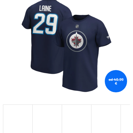
od 40,99
€