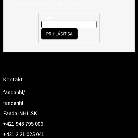
p
nových produktoch na našom e-shope.
ä
t
Email
i
e
PRIHLÁSIŤ SA
Kontakt
fandanhl/
fandanhl
Fanda-NHL.SK
+421 948 795 006
+421 2 21 025 041