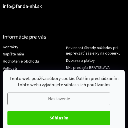
info
@
fanda-nhl.sk
Informácie pre vás
Kontakty
Povinnosť úhrady nákladov pri
neprevzatí zásielky na dobierku
Napíšte nám
Doprava a platby
Hodnotenie obchodu
NHL predajňa BRATISLAVA
Veľkosti
Reklamace/Výměna
Obchodné podmienky
Tento web používa súbory cookie. Ďalším prechádzaním
tohto webu vyjadrujete súhlas s ich používaním.
Nastavenie
Súhlasím