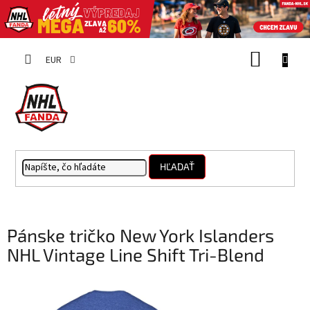
Prejsť
NÁKUP
na
EUR
obsah
KOŠÍK
HĽADAŤ
Pánske tričko New York Islanders
NHL Vintage Line Shift Tri-Blend