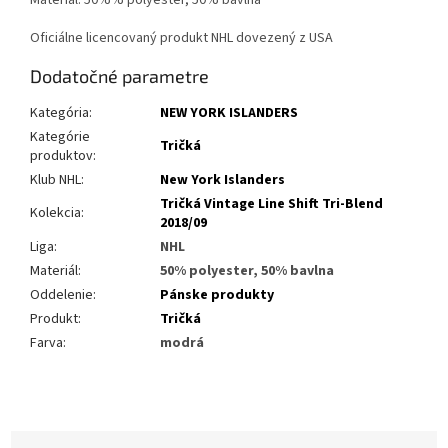
Materiál: 50%% polyester, 50% bavlna
Oficiálne licencovaný produkt NHL dovezený z USA
Dodatočné parametre
Kategória
:
NEW YORK ISLANDERS
Kategórie
Tričká
produktov
:
Klub NHL
:
New York Islanders
Tričká Vintage Line Shift Tri-Blend
Kolekcia
:
2018/09
Liga
:
NHL
Materiál
:
50% polyester, 50% bavlna
Oddelenie
:
Pánske produkty
Produkt
:
Tričká
Farva
:
modrá