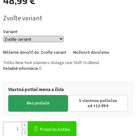
48,99 €
Jednotková
Zvoľte variant
cena:
Variant
Môžeme doručiť do:
Zvoľte variant
Možnosti doručenia
Tričko New York Islanders Vintage Line Shift Tri-Blend
Detailné informácie
Vlastná potlač mena a čísla
S vlastnou potlačou
Bez potlače
od +12.99 €
Pridať do košíka