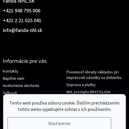
Fanda-NHL.SK
+421 948 795 006
+421 2 21 025 041
info
@
fanda-nhl.sk
Informácie pre vás
Kontakty
Povinnosť úhrady nákladov pri
neprevzatí zásielky na dobierku
Napíšte nám
Doprava a platby
Hodnotenie obchodu
NHL predajňa BRATISLAVA
Veľkosti
Reklamace/Výměna
Obchodné podmienky
Tento web používa súbory cookie. Ďalším prechádzaním
tohto webu vyjadrujete súhlas s ich používaním.
Nastavenie