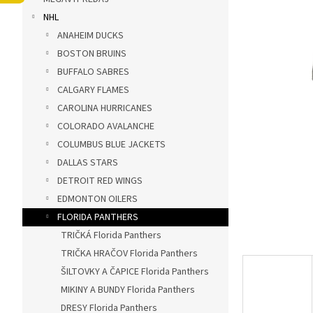
ý
NHL
p
a
ANAHEIM DUCKS
n
BOSTON BRUINS
e
BUFFALO SABRES
l
CALGARY FLAMES
CAROLINA HURRICANES
COLORADO AVALANCHE
COLUMBUS BLUE JACKETS
DALLAS STARS
DETROIT RED WINGS
EDMONTON OILERS
FLORIDA PANTHERS
TRIČKÁ Florida Panthers
TRIČKA HRAČOV Florida Panthers
ŠILTOVKY A ČAPICE Florida Panthers
MIKINY A BUNDY Florida Panthers
DRESY Florida Panthers