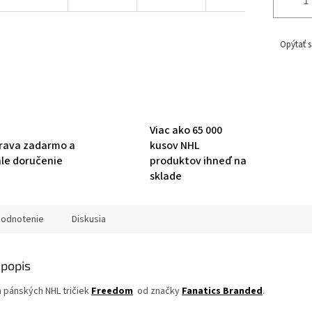
Opýtať s
Viac ako 65 000
rava zadarmo a
kusov NHL
hle doručenie
produktov ihneď na
sklade
odnotenie
Diskusia
popis
a pánských NHL tričiek
Freedom
od značky
Fanatics Branded
.