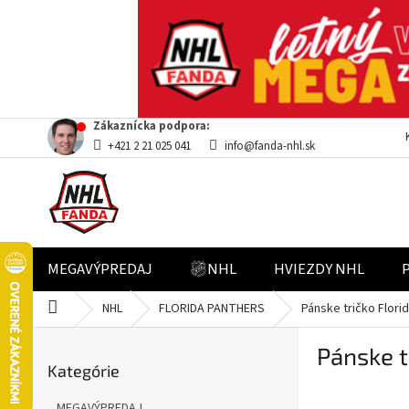
Prejsť
Zákaznícka podpora:
na
+421 2 21 025 041
info@fanda-nhl.sk
obsah
MEGAVÝPREDAJ
NHL
HVIEZDY NHL
Domov
NHL
FLORIDA PANTHERS
Pánske tričko Flori
B
Pánske t
Preskočiť
o
Kategórie
kategórie
č
n
MEGAVÝPREDAJ