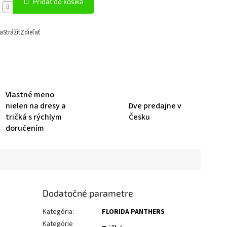
Pridať do košíka
a
Strážiť
Zdieľať
Vlastné meno
nielen na dresy a
Dve predajne v
tričká s rýchlym
Česku
doručením
Dodatočné parametre
Kategória
:
FLORIDA PANTHERS
Kategórie