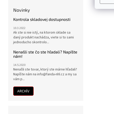
Novinky
Kontrola skladovej dostupnosti
10.3.2022
Ak ste si nie istý, na ktorom sklade sa
daný produkt nachádza, viete si to sami
jednoducho skontrolo...
Nenašli ste čo ste hľadali? Napíšte
nám!
14.5.2020
Nenašli ste tovar, ktorý ste márne hľadali?
Napíšte nám na info@fanda-nhl.cz a my sa
vám p...
ARCHÍV