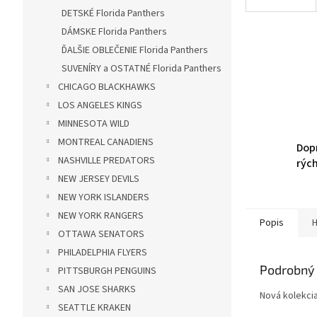
DETSKÉ Florida Panthers
DÁMSKE Florida Panthers
ĎALŠIE OBLEČENIE Florida Panthers
SUVENÍRY a OSTATNÉ Florida Panthers
CHICAGO BLACKHAWKS
LOS ANGELES KINGS
MINNESOTA WILD
MONTREAL CANADIENS
Dop
NASHVILLE PREDATORS
rýc
NEW JERSEY DEVILS
NEW YORK ISLANDERS
NEW YORK RANGERS
Popis
H
OTTAWA SENATORS
PHILADELPHIA FLYERS
Podrobný 
PITTSBURGH PENGUINS
SAN JOSE SHARKS
Nová kolekci
SEATTLE KRAKEN