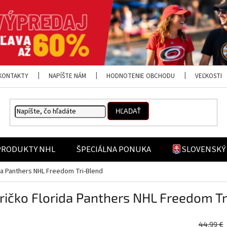
KONTAKTY
NAPÍŠTE NÁM
HODNOTENIE OBCHODU
VEĽKOSTI
HĽADAŤ
PRODUKTY NHL
ŠPECIÁLNA PONUKA
SLOVENSKÝ
da Panthers NHL Freedom Tri-Blend
ričko Florida Panthers NHL Freedom T
44,99 €