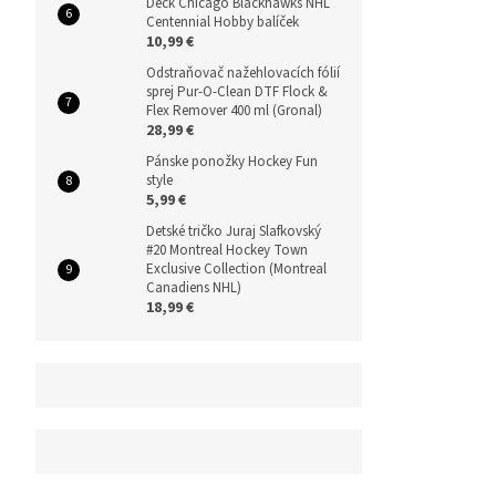
Deck Chicago Blackhawks NHL
Centennial Hobby balíček
10,99 €
Odstraňovač nažehlovacích fólií
sprej Pur-O-Clean DTF Flock &
Flex Remover 400 ml (Gronal)
28,99 €
Pánske ponožky Hockey Fun
style
5,99 €
Detské tričko Juraj Slafkovský
#20 Montreal Hockey Town
Exclusive Collection (Montreal
Canadiens NHL)
18,99 €