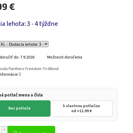
99 €
ová
a lehota: 3 - 4 týždne
oručiť do:
7.9.2026
Možnosti doručenia
orida Panthers Freedom Tri-Blend
informácie
ná potlač mena a čísla
S vlastnou potlačou
Bez potlače
od +12.99 €