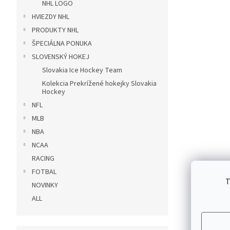
NHL LOGO
HVIEZDY NHL
PRODUKTY NHL
ŠPECIÁLNA PONUKA
SLOVENSKÝ HOKEJ
Slovakia Ice Hockey Team
Kolekcia Prekrížené hokejky Slovakia
Hockey
NFL
MLB
NBA
NCAA
RACING
FOTBAL
T
NOVINKY
ALL