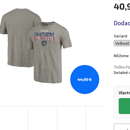
40,
Jednotk
Dodaci
cena:
Variant
Môžeme d
Tričko Fl
Detailné 
44,99 €
Vlast