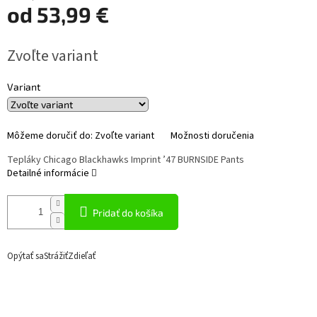
od
53,99 €
Jednotková
Zvoľte variant
cena:
Variant
Môžeme doručiť do:
Zvoľte variant
Možnosti doručenia
Tepláky Chicago Blackhawks Imprint ’47 BURNSIDE Pants
Detailné informácie
Pridať do košíka
Opýtať sa
Strážiť
Zdieľať