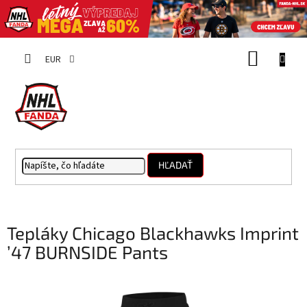
Prejsť
NÁKUP
na
EUR
obsah
KOŠÍK
HĽADAŤ
Tepláky Chicago Blackhawks Imprint
’47 BURNSIDE Pants