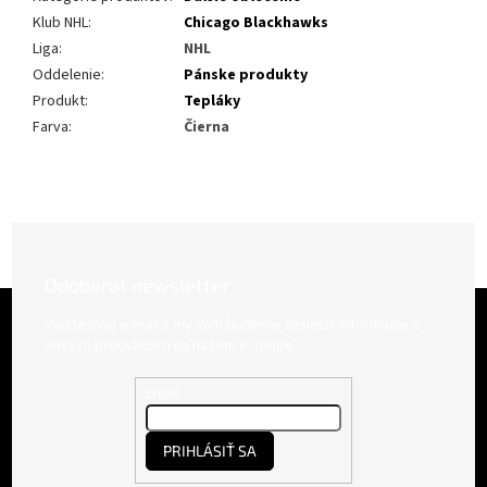
Klub NHL
:
Chicago Blackhawks
Liga
:
NHL
Oddelenie
:
Pánske produkty
Produkt
:
Tepláky
Farva
:
Čierna
Odoberať newsletter
Z
á
Vložte svoj e-mail a my Vám budeme zasielať informácie o
p
nových produktoch na našom e-shope.
ä
t
Email
i
e
PRIHLÁSIŤ SA