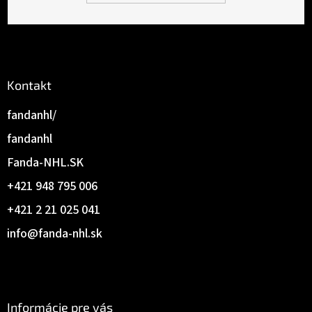
i
e
Kontakt
fandanhl/
fandanhl
Fanda-NHL.SK
+421 948 795 006
+421 2 21 025 041
info
@
fanda-nhl.sk
Informácie pre vás