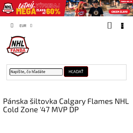
Prejsť
NÁKUP
na
EUR
obsah
KOŠÍK
HĽADAŤ
Pánska šiltovka Calgary Flames NHL
Cold Zone '47 MVP DP