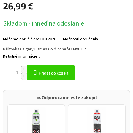
26,99 €
Jednotková
Skladom - ihneď na odoslanie
cena:
Môžeme doručiť do:
10.8.2026
Možnosti doručenia
Kšiltovka Calgary Flames Cold Zone '47 MVP DP
Detailné informácie
Pridať do košíka
🧢 Odporúčame ešte zakúpiť