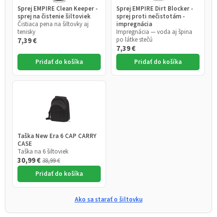
Sprej EMPIRE Clean Keeper -
Sprej EMPIRE Dirt Blocker -
sprej na čistenie šiltoviek
sprej proti nečistotám -
Čistiaca pena na šiltovky aj
impregnácia
tenisky
Impregnácia — voda aj špina
po látke stečú
7,39 €
7,39 €
Pridať do košíka
Pridať do košíka
Taška New Era 6 CAP CARRY
CASE
Taška na 6 šiltoviek
30,99 €
38,99 €
Pridať do košíka
Ako sa starať o šiltovku