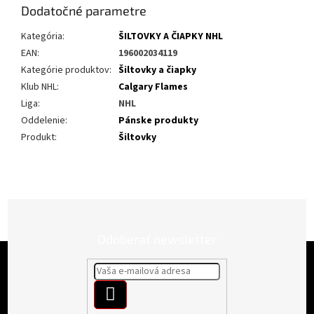
Dodatočné parametre
Kategória
:
ŠILTOVKY A ČIAPKY NHL
EAN
:
196002034119
Kategórie produktov
:
Šiltovky a čiapky
Klub NHL
:
Calgary Flames
Liga
:
NHL
Oddelenie
:
Pánske produkty
Produkt
:
Šiltovky
Odoberať newsletter
Z
á
p
PRIHLÁSIŤ
ä
t
SA