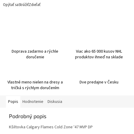
Opýtať sa
Strážiť
Zdieľať
Doprava zadarmo a rýchle
Viac ako 65 000 kusov NHL
doručenie
produktov ihneď na sklade
Vlastné meno nielen na dresy a
Dve predajne v Česku
tričká s rýchlym doručením
Popis
Hodnotenie
Diskusia
Podrobný popis
Kšiltovka Calgary Flames Cold Zone '47 MVP DP