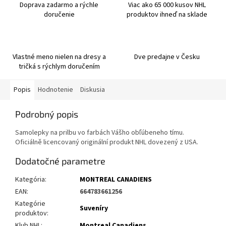
Doprava zadarmo a rýchle
Viac ako 65 000 kusov NHL
doručenie
produktov ihneď na sklade
Vlastné meno nielen na dresy a
Dve predajne v Česku
tričká s rýchlym doručením
Popis
Hodnotenie
Diskusia
Podrobný popis
Samolepky na prilbu vo farbách Vášho obľúbeneho tímu.
Oficiálně licencovaný originální produkt NHL dovezený z USA.
Dodatočné parametre
Kategória
:
MONTREAL CANADIENS
EAN
:
664783661256
Kategórie
Suveníry
produktov
:
Klub NHL
:
Montreal Canadiens