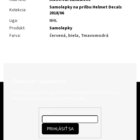
Samolepky na prilbu Helmet Decals
Kolekcia
:
2018/06
Liga
:
NHL
Produkt
:
Samolepky
Farva
:
červená, biela, Tmavomodrá
Odoberať newsletter
Z
á
Vložte svoj e-mail a my Vám budeme zasielať informácie o
p
nových produktoch na našom e-shope.
ä
t
Email
i
e
PRIHLÁSIŤ SA