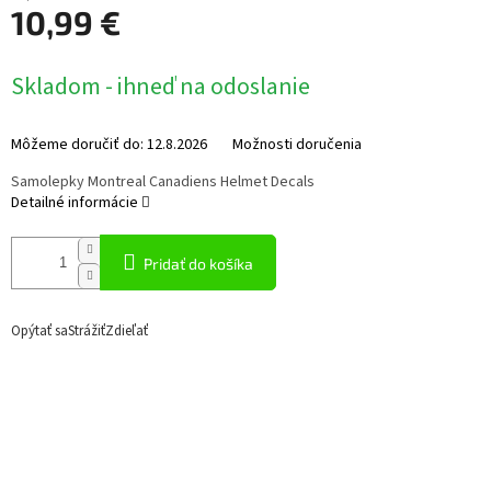
10,99 €
Jednotková
Skladom - ihneď na odoslanie
cena:
Môžeme doručiť do:
12.8.2026
Možnosti doručenia
Samolepky Montreal Canadiens Helmet Decals
Detailné informácie
Pridať do košíka
Opýtať sa
Strážiť
Zdieľať