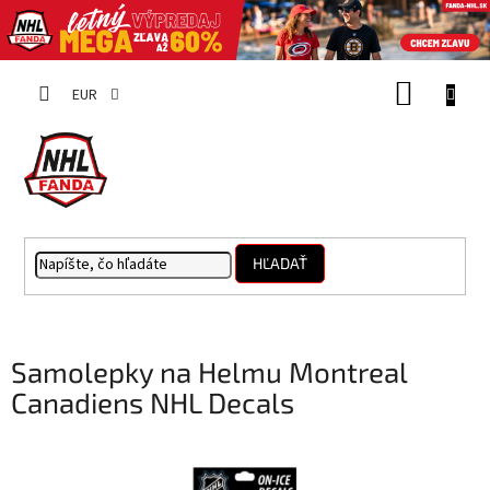
Prejsť
NÁKUP
na
EUR
obsah
KOŠÍK
HĽADAŤ
Samolepky na Helmu Montreal
Canadiens NHL Decals