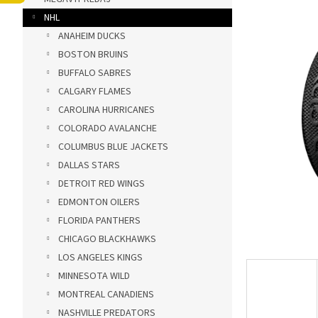
ý
NHL
p
a
ANAHEIM DUCKS
n
BOSTON BRUINS
e
BUFFALO SABRES
l
CALGARY FLAMES
CAROLINA HURRICANES
COLORADO AVALANCHE
COLUMBUS BLUE JACKETS
DALLAS STARS
DETROIT RED WINGS
EDMONTON OILERS
FLORIDA PANTHERS
CHICAGO BLACKHAWKS
LOS ANGELES KINGS
MINNESOTA WILD
MONTREAL CANADIENS
NASHVILLE PREDATORS