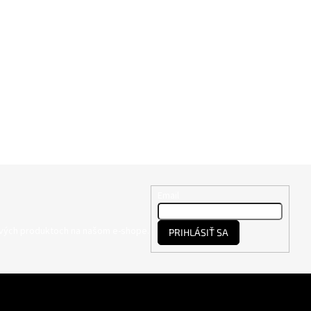
Email
nových produktoch na našom e-shope.
PRIHLÁSIŤ SA