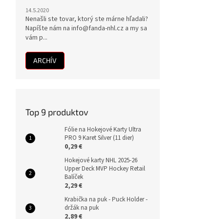
14.5.2020
Nenašli ste tovar, ktorý ste márne hľadali?
Napíšte nám na info@fanda-nhl.cz a my sa
vám p...
ARCHÍV
Top 9 produktov
Fólie na Hokejové Karty Ultra
PRO 9 Karet Silver (11 dier)
0,29 €
Hokejové karty NHL 2025-26
Upper Deck MVP Hockey Retail
Balíček
2,29 €
Krabička na puk - Puck Holder -
držák na puk
2,89 €