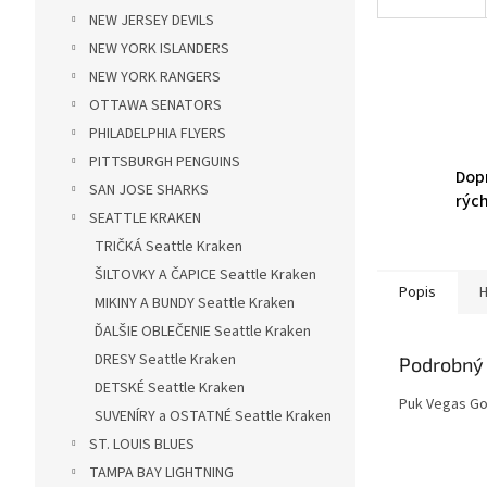
NEW JERSEY DEVILS
NEW YORK ISLANDERS
NEW YORK RANGERS
OTTAWA SENATORS
PHILADELPHIA FLYERS
PITTSBURGH PENGUINS
Dop
SAN JOSE SHARKS
rýc
SEATTLE KRAKEN
TRIČKÁ Seattle Kraken
ŠILTOVKY A ČAPICE Seattle Kraken
Popis
H
MIKINY A BUNDY Seattle Kraken
ĎALŠIE OBLEČENIE Seattle Kraken
DRESY Seattle Kraken
Podrobný 
DETSKÉ Seattle Kraken
Puk Vegas Go
SUVENÍRY a OSTATNÉ Seattle Kraken
ST. LOUIS BLUES
TAMPA BAY LIGHTNING