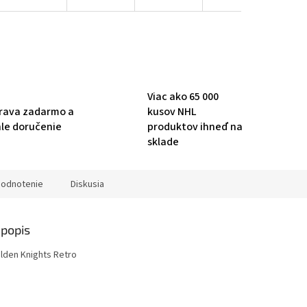
Viac ako 65 000
rava zadarmo a
kusov NHL
hle doručenie
produktov ihneď na
sklade
odnotenie
Diskusia
popis
lden Knights Retro