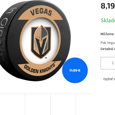
8,19
Jednotk
Sklad
cena:
Môžeme d
Puk Vega
Detailné 
11,99 €
Opýtať s