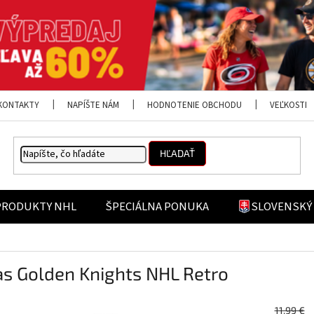
KONTAKTY
NAPÍŠTE NÁM
HODNOTENIE OBCHODU
VEĽKOSTI
HĽADAŤ
PRODUKTY NHL
ŠPECIÁLNA PONUKA
SLOVENSKÝ
s Golden Knights NHL Retro
11,99 €