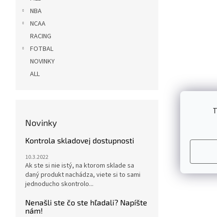
NBA
NCAA
RACING
FOTBAL
NOVINKY
ALL
T
Novinky
Kontrola skladovej dostupnosti
10.3.2022
Ak ste si nie istý, na ktorom sklade sa
daný produkt nachádza, viete si to sami
jednoducho skontrolo...
Nenašli ste čo ste hľadali? Napíšte
nám!