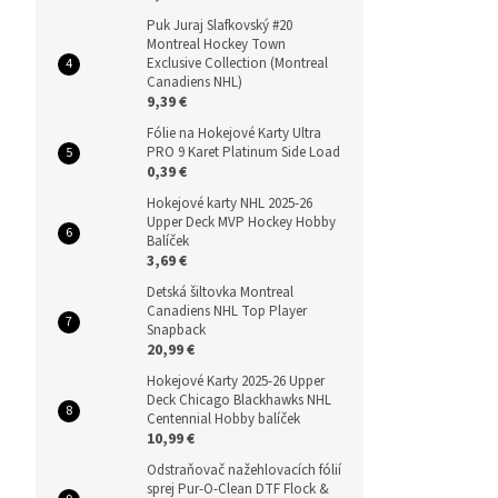
Puk Juraj Slafkovský #20
Montreal Hockey Town
Exclusive Collection (Montreal
Canadiens NHL)
9,39 €
Fólie na Hokejové Karty Ultra
PRO 9 Karet Platinum Side Load
0,39 €
Hokejové karty NHL 2025-26
Upper Deck MVP Hockey Hobby
Balíček
3,69 €
Detská šiltovka Montreal
Canadiens NHL Top Player
Snapback
20,99 €
Hokejové Karty 2025-26 Upper
Deck Chicago Blackhawks NHL
Centennial Hobby balíček
10,99 €
Odstraňovač nažehlovacích fólií
sprej Pur-O-Clean DTF Flock &