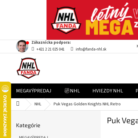
Prejsť
Zákaznícka podpora:
na
+421 2 21 025 041
info@fanda-nhl.sk
obsah
MEGAVÝPREDAJ
NHL
HVIEZDY NHL
Domov
NHL
Puk Vegas Golden Knights NHL Retro
B
Puk Vega
Preskočiť
o
Kategórie
kategórie
č
n
MEGAVÝPREDAJ