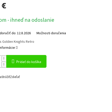
 €
ová
om - ihneď na odoslanie
oručiť do:
12.8.2026
Možnosti doručenia
s Golden Knights Retro
informácie
Pridať do košíka
a
Strážiť
Zdieľať