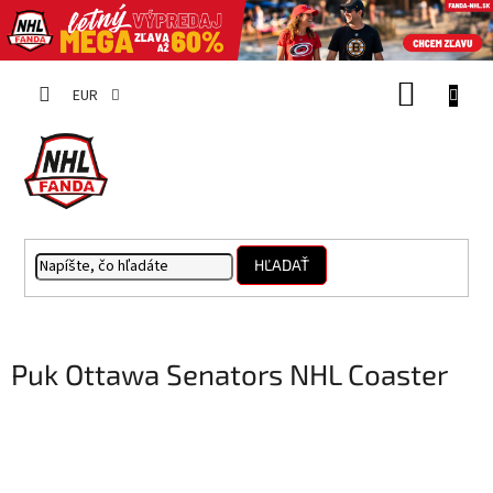
Prejsť
NÁKUP
na
EUR
obsah
KOŠÍK
HĽADAŤ
Puk Ottawa Senators NHL Coaster