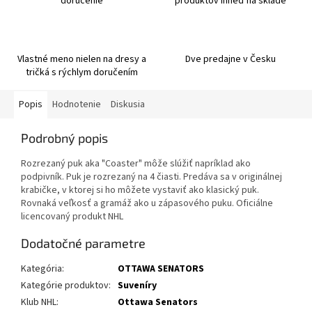
doručenie
produktov ihneď na sklade
Vlastné meno nielen na dresy a
Dve predajne v Česku
tričká s rýchlym doručením
Popis
Hodnotenie
Diskusia
Podrobný popis
Rozrezaný puk aka "Coaster" môže slúžiť napríklad ako
podpivník. Puk je rozrezaný na 4 čiasti. Predáva sa v originálnej
krabičke, v ktorej si ho môžete vystaviť ako klasický puk.
Rovnaká veľkosť a gramáž ako u zápasového puku. Oficiálne
licencovaný produkt NHL
Dodatočné parametre
Kategória
:
OTTAWA SENATORS
Kategórie produktov
:
Suveníry
Klub NHL
:
Ottawa Senators