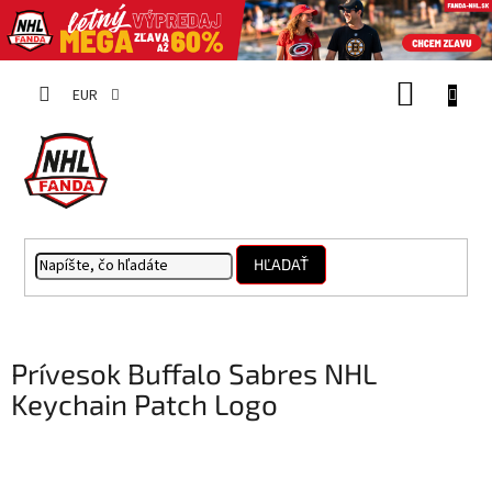
Prejsť
NÁKUP
na
EUR
obsah
KOŠÍK
HĽADAŤ
Prívesok Buffalo Sabres NHL
Keychain Patch Logo