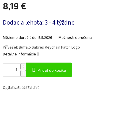
8,19 €
Jednotková
Dodacia lehota: 3 - 4 týždne
cena:
Môžeme doručiť do:
9.9.2026
Možnosti doručenia
Přívěšek Buffalo Sabres Keychain Patch Logo
Detailné informácie
Pridať do košíka
Opýtať sa
Strážiť
Zdieľať