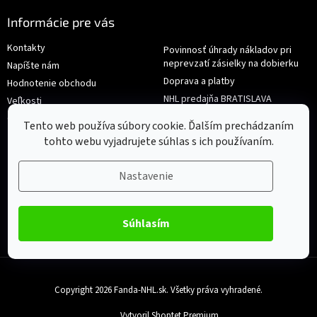
Informácie pre vás
Kontakty
Povinnosť úhrady nákladov pri
neprevzatí zásielky na dobierku
Napíšte nám
Doprava a platby
Hodnotenie obchodu
NHL predajňa BRATISLAVA
Veľkosti
Reklamace/Výměna
Obchodné podmienky
Tento web používa súbory cookie. Ďalším prechádzaním
tohto webu vyjadrujete súhlas s ich používaním.
Nastavenie
Súhlasím
Copyright 2026
Fanda-NHL.sk
. Všetky práva vyhradené.
Vytvoril Shoptet Premium