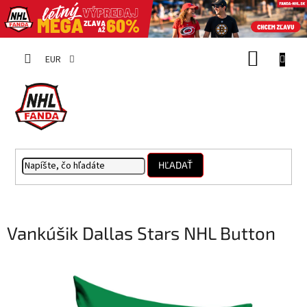
Prejsť
NÁKUP
na
EUR
obsah
KOŠÍK
HĽADAŤ
Vankúšik Dallas Stars NHL Button