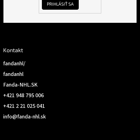
e
PRIHLÁSIŤ SA
Kontakt
fandanhl/
fandanhl
Fanda-NHL.SK
+421 948 795 006
+421 2 21 025 041
info
@
fanda-nhl.sk