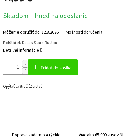
Jednotková
Skladom - ihneď na odoslanie
cena:
Môžeme doručiť do:
12.8.2026
Možnosti doručenia
Polštářek Dallas Stars Button
Detailné informácie
Pridať do košíka
Opýtať sa
Strážiť
Zdieľať
Doprava zadarmo a rýchle
Viac ako 65 000 kusov NHL