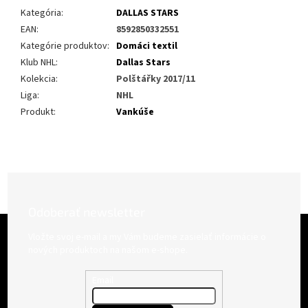
Kategória
:
DALLAS STARS
EAN
:
8592850332551
Kategórie produktov
:
Domáci textil
Klub NHL
:
Dallas Stars
Kolekcia
:
Polštářky 2017/11
Liga
:
NHL
Produkt
:
Vankúše
Odoberať newsletter
Z
á
Vložte svoj e-mail a my Vám budeme zasielať informácie o
p
nových produktoch na našom e-shope.
ä
t
Email
i