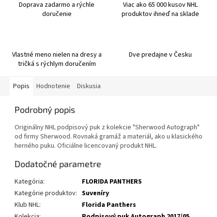
Doprava zadarmo a rýchle
Viac ako 65 000 kusov NHL
doručenie
produktov ihneď na sklade
Vlastné meno nielen na dresy a
Dve predajne v Česku
tričká s rýchlym doručením
Popis
Hodnotenie
Diskusia
Podrobný popis
Originálny NHL podpisový puk z kolekcie "Sherwood Autograph"
od firmy Sherwood. Rovnaká gramáž a materiál, ako u klasického
herného puku. Oficiálne licencovaný produkt NHL.
Dodatočné parametre
Kategória
:
FLORIDA PANTHERS
Kategórie produktov
:
Suveníry
Klub NHL
:
Florida Panthers
Kolekcia
:
Podpisový puk Autograph 2017/05