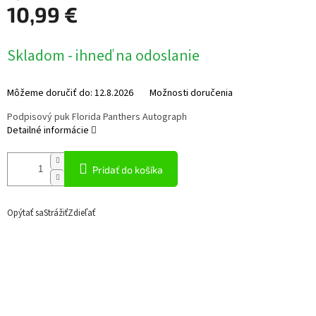
10,99 €
Jednotková
Skladom - ihneď na odoslanie
cena:
Môžeme doručiť do:
12.8.2026
Možnosti doručenia
Podpisový puk Florida Panthers Autograph
Detailné informácie
Pridať do košíka
Opýtať sa
Strážiť
Zdieľať