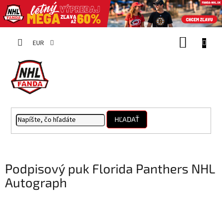
Prejsť
NÁKUP
na
EUR
obsah
KOŠÍK
HĽADAŤ
Podpisový puk Florida Panthers NHL
Autograph