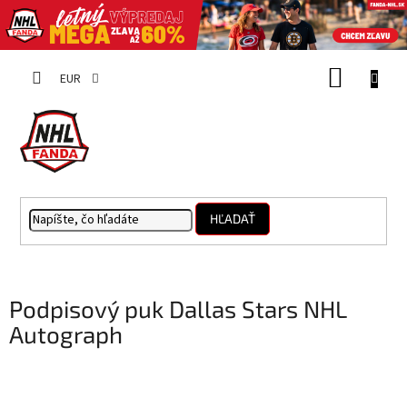
Prejsť
NÁKUP
na
EUR
obsah
KOŠÍK
HĽADAŤ
Podpisový puk Dallas Stars NHL
Autograph