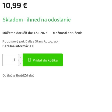
10,99 €
Jednotková
Skladom - ihneď na odoslanie
cena:
Môžeme doručiť do:
12.8.2026
Možnosti doručenia
Podpisový puk Dallas Stars Autograph
Detailné informácie
Pridať do košíka
Opýtať sa
Strážiť
Zdieľať