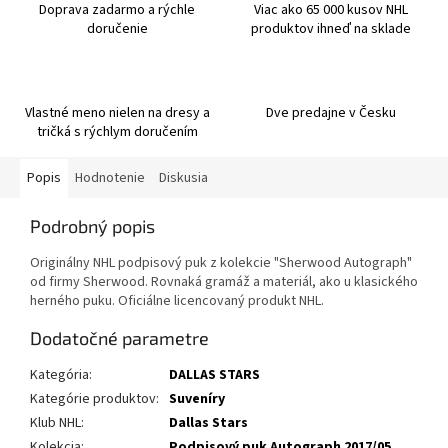
Doprava zadarmo a rýchle
Viac ako 65 000 kusov NHL
doručenie
produktov ihneď na sklade
Vlastné meno nielen na dresy a
Dve predajne v Česku
tričká s rýchlym doručením
Popis
Hodnotenie
Diskusia
Podrobný popis
Originálny NHL podpisový puk z kolekcie "Sherwood Autograph"
od firmy Sherwood. Rovnaká gramáž a materiál, ako u klasického
herného puku. Oficiálne licencovaný produkt NHL.
Dodatočné parametre
Kategória
:
DALLAS STARS
Kategórie produktov
:
Suveníry
Klub NHL
:
Dallas Stars
Kolekcia
:
Podpisový puk Autograph 2017/05