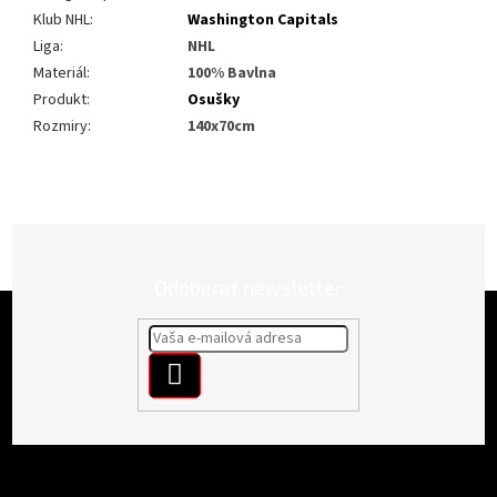
Klub NHL
:
Washington Capitals
Liga
:
NHL
Materiál
:
100% Bavlna
Produkt
:
Osušky
Rozmiry
:
140x70cm
Odoberať newsletter
Z
á
p
PRIHLÁSIŤ
ä
t
SA
i
e