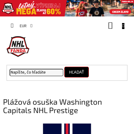
Prejsť
NÁKUP
na
EUR
obsah
KOŠÍK
HĽADAŤ
Plážová osuška Washington
Capitals NHL Prestige