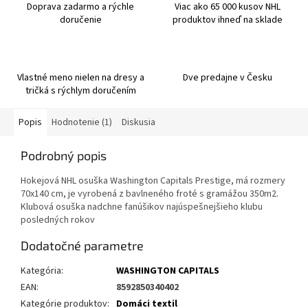
Doprava zadarmo a rýchle
Viac ako 65 000 kusov NHL
doručenie
produktov ihneď na sklade
Vlastné meno nielen na dresy a
Dve predajne v Česku
tričká s rýchlym doručením
Popis
Hodnotenie (1)
Diskusia
Podrobný popis
Hokejová NHL osuška Washington Capitals Prestige, má rozmery
70x140 cm, je vyrobená z bavlneného froté s gramážou 350m2.
Klubová osuška nadchne fanúšikov najúspešnejšieho klubu
posledných rokov
Dodatočné parametre
Kategória
:
WASHINGTON CAPITALS
EAN
:
8592850340402
Kategórie produktov
:
Domáci textil