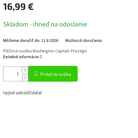
16,99 €
Jednotková
Skladom - ihneď na odoslanie
cena:
Môžeme doručiť do:
11.8.2026
Možnosti doručenia
Plážová osuška Washington Capitals Prestige
Detailné informácie
Pridať do košíka
Opýtať sa
Strážiť
Zdieľať