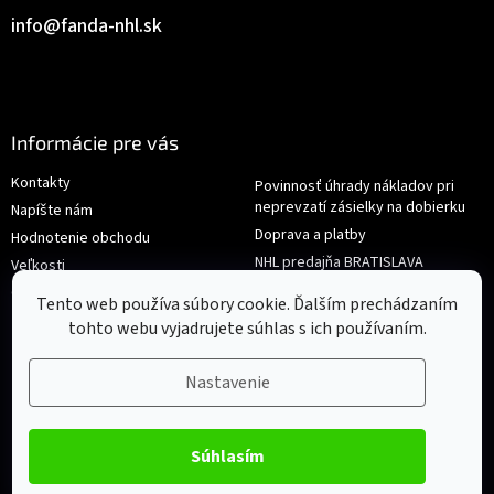
info
@
fanda-nhl.sk
Informácie pre vás
Kontakty
Povinnosť úhrady nákladov pri
neprevzatí zásielky na dobierku
Napíšte nám
Doprava a platby
Hodnotenie obchodu
NHL predajňa BRATISLAVA
Veľkosti
Reklamace/Výměna
Obchodné podmienky
Tento web používa súbory cookie. Ďalším prechádzaním
tohto webu vyjadrujete súhlas s ich používaním.
Nastavenie
Súhlasím