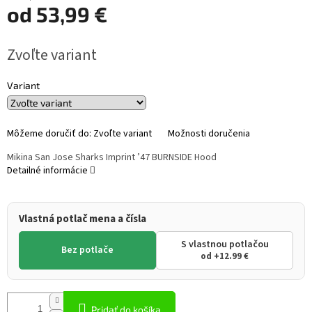
od
53,99 €
Jednotková
Zvoľte variant
cena:
Variant
Môžeme doručiť do:
Zvoľte variant
Možnosti doručenia
Mikina San Jose Sharks Imprint ’47 BURNSIDE Hood
Detailné informácie
Vlastná potlač mena a čísla
S vlastnou potlačou
Bez potlače
od +12.99 €
Pridať do košíka