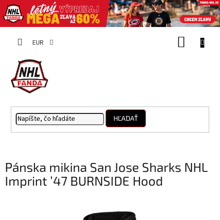
Prejsť
NÁKUP
na
EUR
obsah
KOŠÍK
HĽADAŤ
Pánska mikina San Jose Sharks NHL
Imprint ’47 BURNSIDE Hood