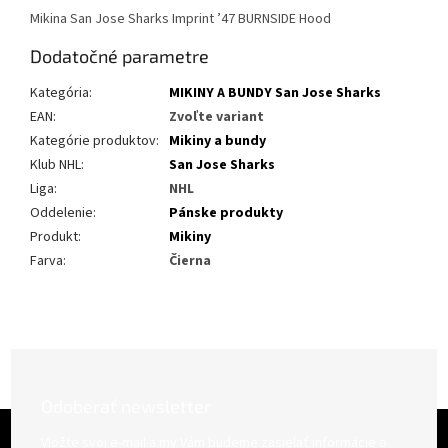
Mikina San Jose Sharks Imprint ’47 BURNSIDE Hood
Dodatočné parametre
Kategória
:
MIKINY A BUNDY San Jose Sharks
EAN
:
Zvoľte variant
Kategórie produktov
:
Mikiny a bundy
Klub NHL
:
San Jose Sharks
Liga
:
NHL
Oddelenie
:
Pánske produkty
Produkt
:
Mikiny
Farva
:
Čierna
Odoberať newsletter
Z
á
Vložte svoj e-mail a my Vám budeme zasielať informácie o