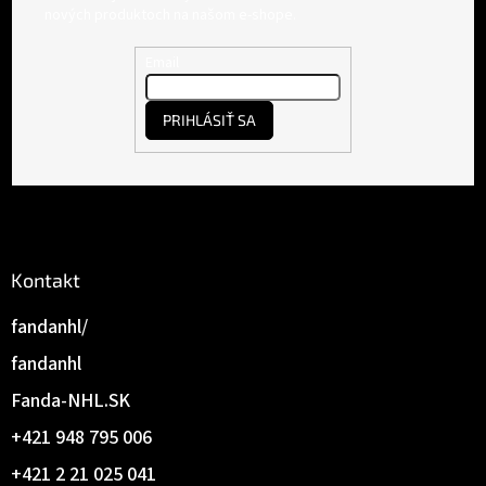
p
nových produktoch na našom e-shope.
ä
t
Email
i
e
PRIHLÁSIŤ SA
Kontakt
fandanhl/
fandanhl
Fanda-NHL.SK
+421 948 795 006
+421 2 21 025 041