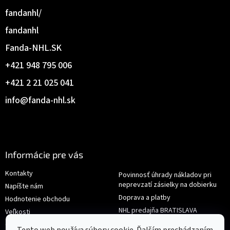
fandanhl/
fandanhl
Fanda-NHL.SK
+421 948 795 006
+421 2 21 025 041
info
@
fanda-nhl.sk
Informácie pre vás
Kontakty
Povinnosť úhrady nákladov pri
neprevzatí zásielky na dobierku
Napíšte nám
Doprava a platby
Hodnotenie obchodu
NHL predajňa BRATISLAVA
Veľkosti
Reklamace/Výměna
Obchodné podmienky