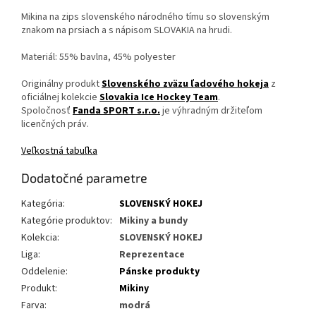
Mikina na zips slovenského národného tímu so slovenským
znakom na prsiach a s nápisom SLOVAKIA na hrudi.
Materiál: 55% bavlna, 45% polyester
Originálny produkt
Slovenského zväzu ľadového hokeja
z
oficiálnej kolekcie
Slovakia Ice Hockey Team
.
Spoločnosť
Fanda SPORT s.r.o.
je výhradným držiteľom
licenčných práv.
Veľkostná tabuľka
Dodatočné parametre
Kategória
:
SLOVENSKÝ HOKEJ
Kategórie produktov
:
Mikiny a bundy
Kolekcia
:
SLOVENSKÝ HOKEJ
Liga
:
Reprezentace
Oddelenie
:
Pánske produkty
Produkt
:
Mikiny
Farva
:
modrá