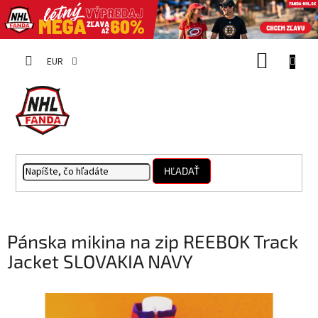
Prejsť
NÁKUP
na
EUR
obsah
KOŠÍK
HĽADAŤ
Pánska mikina na zip REEBOK Track
Jacket SLOVAKIA NAVY