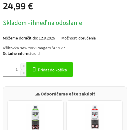
24,99 €
Jednotková
Skladom - ihneď na odoslanie
cena:
Môžeme doručiť do:
12.8.2026
Možnosti doručenia
Kšiltovka New York Rangers '47 MVP
Detailné informácie
Pridať do košíka
🧢 Odporúčame ešte zakúpiť