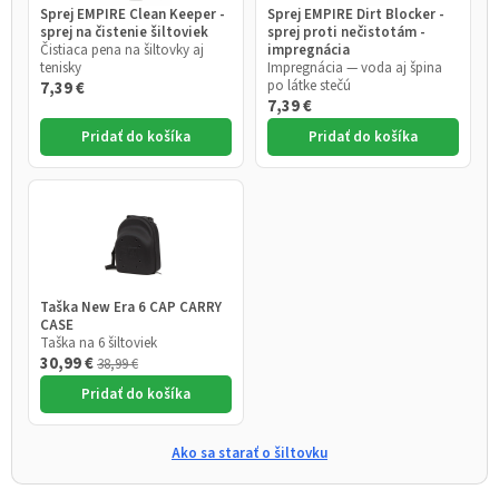
Sprej EMPIRE Clean Keeper -
Sprej EMPIRE Dirt Blocker -
sprej na čistenie šiltoviek
sprej proti nečistotám -
Čistiaca pena na šiltovky aj
impregnácia
tenisky
Impregnácia — voda aj špina
po látke stečú
7,39 €
7,39 €
Pridať do košíka
Pridať do košíka
Taška New Era 6 CAP CARRY
CASE
Taška na 6 šiltoviek
30,99 €
38,99 €
Pridať do košíka
Ako sa starať o šiltovku