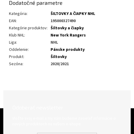
Dodatočné parametre
Kategória
:
ŠILTOVKY A ČIAPKY NHL
EAN
:
195000327490
Kategórie produktov
:
Šiltovky a čiapky
Klub NHL
:
New York Rangers
Liga
:
NHL
Oddelenie
:
Pánske produkty
Produkt
:
Šiltovky
Sezóna
:
2020/2021
Odoberať newsletter
Z
á
Vložte svoj e-mail a my Vám budeme zasielať informácie o
p
nových produktoch na našom e-shope.
ä