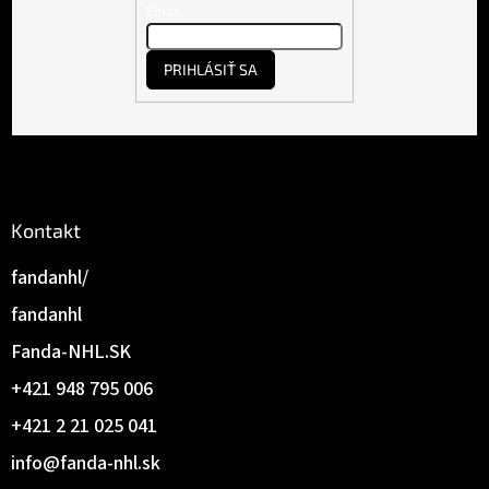
t
Email
i
e
PRIHLÁSIŤ SA
Kontakt
fandanhl/
fandanhl
Fanda-NHL.SK
+421 948 795 006
+421 2 21 025 041
info
@
fanda-nhl.sk