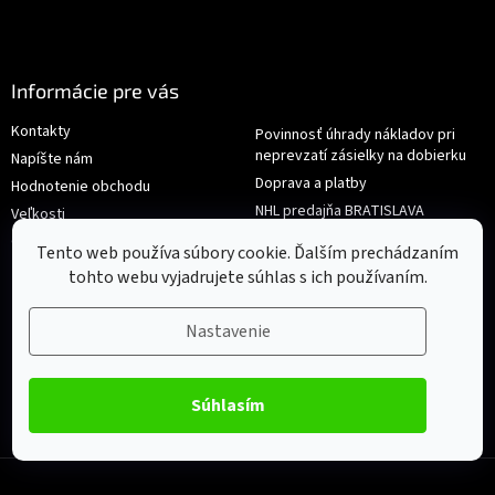
Informácie pre vás
Kontakty
Povinnosť úhrady nákladov pri
neprevzatí zásielky na dobierku
Napíšte nám
Doprava a platby
Hodnotenie obchodu
NHL predajňa BRATISLAVA
Veľkosti
Reklamace/Výměna
Obchodné podmienky
Tento web používa súbory cookie. Ďalším prechádzaním
tohto webu vyjadrujete súhlas s ich používaním.
Nastavenie
Súhlasím