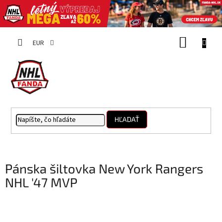
Prejsť
NÁKUP
na
EUR
obsah
KOŠÍK
HĽADAŤ
Pánska šiltovka New York Rangers
NHL '47 MVP