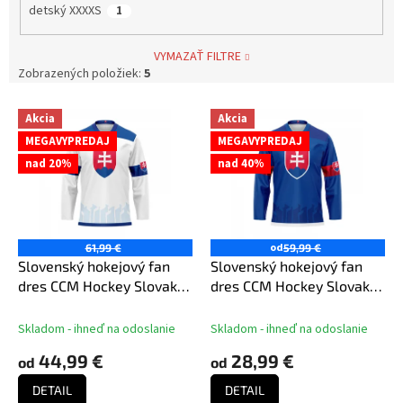
detský XXXXS
1
VYMAZAŤ FILTRE
Zobrazených položiek:
5
V
Akcia
Akcia
ý
MEGAVYPREDAJ
MEGAVYPREDAJ
p
nad 20%
nad 40%
i
s
p
r
o
od
61,99 €
59,99 €
d
Slovenský hokejový fan
Slovenský hokejový fan
u
dres CCM Hockey Slovakia
dres CCM Hockey Slovakia
k
- Bílý
- modrý
t
Skladom - ihneď na odoslanie
Skladom - ihneď na odoslanie
o
44,99 €
28,99 €
od
od
v
DETAIL
DETAIL