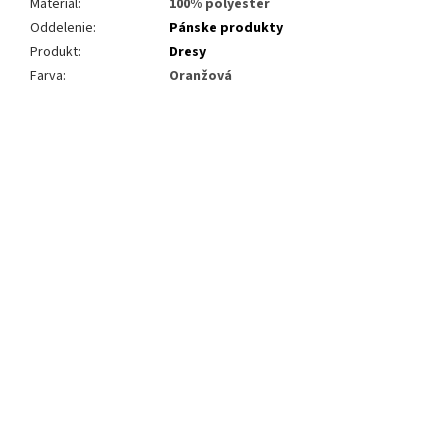
Materiál
:
100% polyester
Oddelenie
:
Pánske produkty
Produkt
:
Dresy
Farva
:
Oranžová
Buďte prvý, kto napíše príspevok k tejto položke.
Len registrovaní používatelia môžu pridávať príspevky. Prosím
prihláste sa
alebo sa
zaregistrujte
.