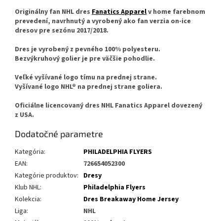
Originálny fan NHL dres
Fanatics Apparel
v home farebnom
prevedení, navrhnutý a vyrobený ako fan verzia on-ice
dresov pre sezónu 2017/2018.
Dres je vyrobený z pevného 100% polyesteru.
Bezvýkruhový golier je pre väčšie pohodlie.
Veľké vyšívané logo tímu na prednej strane.
Vyšívané logo NHL® na prednej strane goliera.
Oficiálne licencovaný dres NHL Fanatics Apparel dovezený
z USA.
Dodatočné parametre
Kategória
:
PHILADELPHIA FLYERS
EAN
:
726654052300
Kategórie produktov
:
Dresy
Klub NHL
:
Philadelphia Flyers
Kolekcia
:
Dres Breakaway Home Jersey
Liga
:
NHL