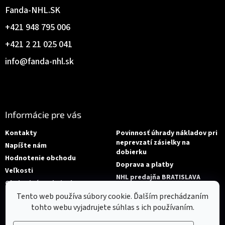
Fanda-NHL.SK
+421 948 795 006
+421 2 21 025 041
info
@
fanda-nhl.sk
Informácie pre vás
Kontakty
Povinnosť úhrady nákladov pri
neprevzatí zásielky na
Napíšte nám
dobierku
Hodnotenie obchodu
Doprava a platby
Veľkosti
NHL predajňa BRATISLAVA
Obchodné podmienky
Reklamace/Výměna
Tento web používa súbory cookie. Ďalším prechádzaním
tohto webu vyjadrujete súhlas s ich používaním.