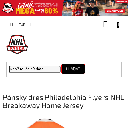
Prejsť
NÁKUP
na
EUR
obsah
KOŠÍK
HĽADAŤ
Pánsky dres Philadelphia Flyers NHL
Breakaway Home Jersey