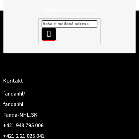
Odoberať newsletter
Z
á
p
PRIHLÁSIŤ
ä
t
SA
i
e
Kontakt
fandanhl/
fandanhl
Fanda-NHL.SK
+421 948 795 006
+421 2 21 025 041