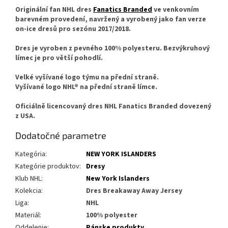
Originální fan NHL dres
Fanatics Branded
ve venkovním
barevném provedení, navržený a vyrobený jako fan verze
on-ice dresů pro sezónu 2017/2018.
Dres je vyroben z pevného 100% polyesteru. Bezvýkruhový
límec je pro větší pohodlí.
Velké vyšívané logo týmu na přední straně.
Vyšívané logo NHL® na přední straně límce.
Oficiálně licencovaný dres NHL Fanatics Branded dovezený
z USA.
Dodatočné parametre
Kategória
:
NEW YORK ISLANDERS
Kategórie produktov
:
Dresy
Klub NHL
:
New York Islanders
Kolekcia
:
Dres Breakaway Away Jersey
Liga
:
NHL
Materiál
:
100% polyester
Oddelenie
:
Pánske produkty