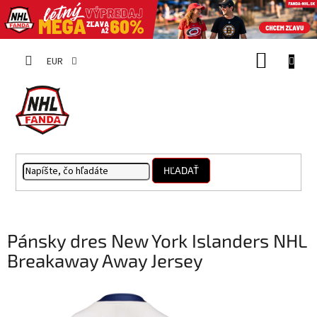
Prejsť
NÁKUP
na
EUR
obsah
KOŠÍK
HĽADAŤ
Pánsky dres New York Islanders NHL
Breakaway Away Jersey