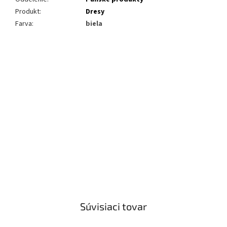
Produkt
:
Dresy
Farva
:
biela
Buďte prvý, kto napíše príspevok k tejto položke.
Len registrovaní používatelia môžu pridávať príspevky. Prosím
prihláste sa
alebo sa
zaregistrujte
.
Súvisiaci tovar