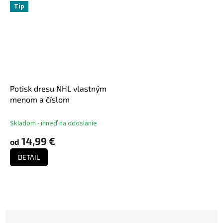
Tip
Potisk dresu NHL vlastným
menom a číslom
Skladom - ihneď na odoslanie
14,99 €
od
DETAIL