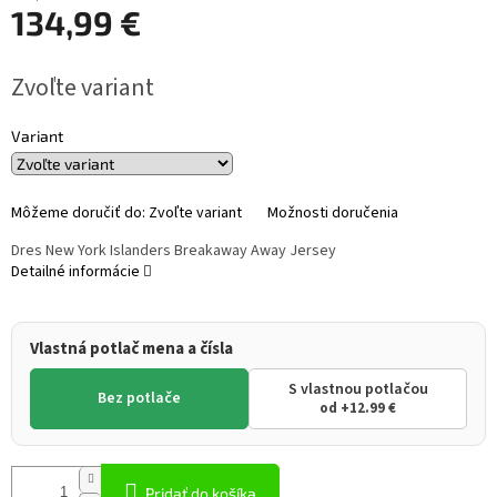
134,99 €
Jednotková
Zvoľte variant
cena:
Variant
Môžeme doručiť do:
Zvoľte variant
Možnosti doručenia
Dres New York Islanders Breakaway Away Jersey
Detailné informácie
Vlastná potlač mena a čísla
S vlastnou potlačou
Bez potlače
od +12.99 €
Pridať do košíka