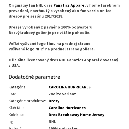
Originálny fan NHL dres
Fanatics Apparel
v home farebnom
prevedení, navrhnutý a vyrobený ako fan verzia on-ice
dresov pre sezónu 2017/2018.
Dres je vyrobený z pevného 100% polyesteru.
Bezvýkruhový golier je pre väčšie pohodlie.
Veľké vyšívané logo tímu na prednej strane.
Vyšívané logo NHL® na prednej strane goliera.
Oficiálne licencovaný dres NHL Fanatics Apparel dovezený
z USA.
Dodatočné parametre
Kategória
:
CAROLINA HURRICANES
EAN
:
Zvoľte variant
Kategórie produktov
:
Dresy
Klub NHL
:
Carolina Hurricanes
Kolekcia
:
Dres Breakaway Home Jersey
Liga
:
NHL
Materiál
:
100% polyester