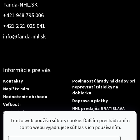
Fanda-NHL.SK
+421 948 795 006
+421 2 21 025 041
info
@
fanda-nhl.sk
Informácie pre vás
Kontakty
Povinnosť úhrady nákladov pri
neprevzatí zásielky na
Napíšte nám
dobierku
Hodnotenie obchodu
Doprava a platby
Veľkosti
NHL predajňa BRATISLAVA
Obchodné podmienky
Reklamace/Výměna
Tento web používa súbory cookie. Ďalším prechádzaním
tohto webu vyjadrujete súhlas s ich používaním.