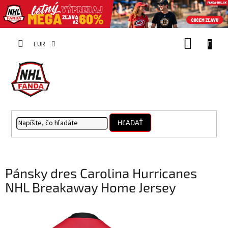
Prejsť
NÁKUP
na
EUR
obsah
KOŠÍK
HĽADAŤ
Pánsky dres Carolina Hurricanes
NHL Breakaway Home Jersey