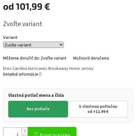
od
101,99 €
Jednotková
Zvoľte variant
cena:
Variant
Môžeme doručiť do:
Zvoľte variant
Možnosti doručenia
Dres Carolina Hurricanes Breakaway Home Jersey
Detailné informácie
Vlastná potlač mena a čísla
S vlastnou potlačou
Bez potlače
od +12.99 €
Pridať do košíka