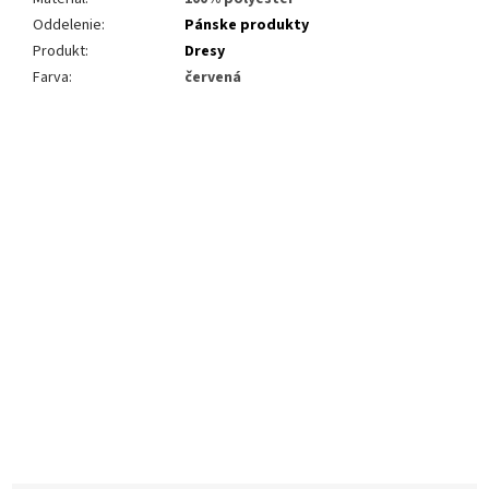
Oddelenie
:
Pánske produkty
Produkt
:
Dresy
Farva
:
červená
Buďte prvý, kto napíše príspevok k tejto položke.
Len registrovaní používatelia môžu pridávať príspevky. Prosím
prihláste sa
alebo sa
zaregistrujte
.