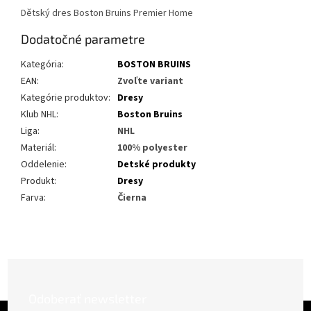
Dětský dres Boston Bruins Premier Home
Dodatočné parametre
Kategória
:
BOSTON BRUINS
EAN
:
Zvoľte variant
Kategórie produktov
:
Dresy
Klub NHL
:
Boston Bruins
Liga
:
NHL
Materiál
:
100% polyester
Oddelenie
:
Detské produkty
Produkt
:
Dresy
Farva
:
Čierna
Odoberať newsletter
Z