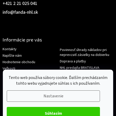
+421 2 21 025 041
info
@
fanda-nhl.sk
Informácie pre vás
Kontakty
Povinnosť úhrady nákladov pri
neprevzatí zásielky na dobierku
Napíšte nám
Doprava a platby
Hodnotenie obchodu
NHL predajňa BRATISLAVA
Veľkosti
Reklamace/Výměna
Obchodné podmienky
Tento web používa súbory cookie. Ďalším prechádzaním
tohto webu vyjadrujete súhlas s ich používaním.
Nastavenie
Súhlasím