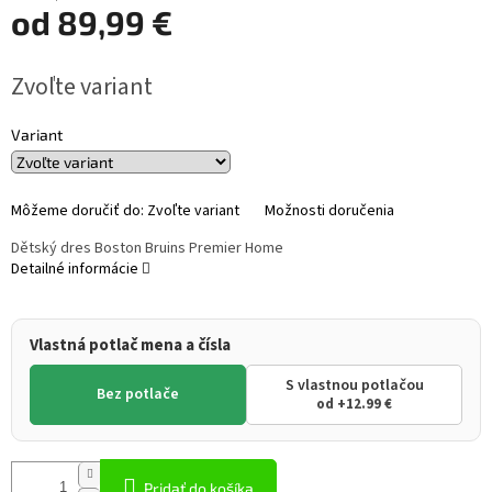
od
89,99 €
Jednotková
Zvoľte variant
cena:
Variant
Môžeme doručiť do:
Zvoľte variant
Možnosti doručenia
Dětský dres Boston Bruins Premier Home
Detailné informácie
Vlastná potlač mena a čísla
S vlastnou potlačou
Bez potlače
od +12.99 €
Pridať do košíka