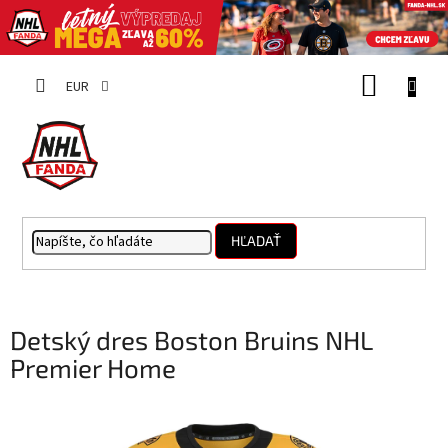
Prejsť
NÁKUP
na
EUR
obsah
KOŠÍK
HĽADAŤ
Detský dres Boston Bruins NHL
Premier Home