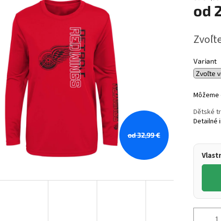
od
Jednotk
Zvoľte
cena:
Variant
Môžeme d
Dětské t
Detailné 
od 32,99 €
Vlast