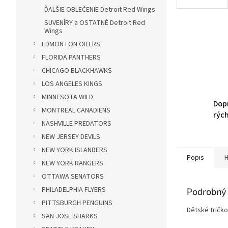
ĎALŠIE OBLEČENIE Detroit Red Wings
SUVENÍRY a OSTATNÉ Detroit Red
Wings
EDMONTON OILERS
FLORIDA PANTHERS
CHICAGO BLACKHAWKS
LOS ANGELES KINGS
MINNESOTA WILD
Dop
MONTREAL CANADIENS
rýc
NASHVILLE PREDATORS
NEW JERSEY DEVILS
NEW YORK ISLANDERS
Popis
H
NEW YORK RANGERS
OTTAWA SENATORS
PHILADELPHIA FLYERS
Podrobný 
PITTSBURGH PENGUINS
Dětské tričk
SAN JOSE SHARKS