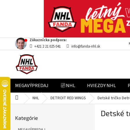
Prejsť
Zákaznícka podpora:
na
+421 2 21 025 041
info@fanda-nhl.sk
obsah
MEGAVÝPREDAJ
NHL
HVIEZDY NHL
Domov
NHL
DETROIT RED WINGS
Detské tričko Det
B
Detské t
Preskočiť
o
Kategórie
kategórie
č
n
MEGAVÝPREDAJ