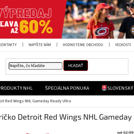
KONTAKTY
NAPÍŠTE NÁM
HODNOTENIE OBCHODU
VEĽKOSTI
HĽADAŤ
PRODUKTY NHL
ŠPECIÁLNA PONUKA
SLOVENSKÝ
roit Red Wings NHL Gameday Ready Ultra
ričko Detroit Red Wings NHL Gameday 
od 32,99