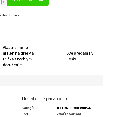
a
Strážiť
Zdieľať
Vlastné meno
nielen na dresy a
Dve predajne v
tričká s rýchlym
Česku
doručením
Dodatočné parametre
Kategória
:
DETROIT RED WINGS
EAN
:
Zvoľte variant