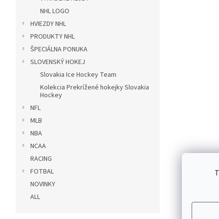
NHL LOGO
HVIEZDY NHL
PRODUKTY NHL
ŠPECIÁLNA PONUKA
SLOVENSKÝ HOKEJ
Slovakia Ice Hockey Team
Kolekcia Prekrížené hokejky Slovakia
Hockey
NFL
MLB
NBA
NCAA
RACING
FOTBAL
T
NOVINKY
ALL