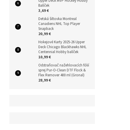
Upper Deck MVP Hockey Hobby
Balíček
3,69 €
Detská šiltovka Montreal
Canadiens NHL Top Player
Snapback
20,99 €
Hokejové Karty 2025-26 Upper
Deck Chicago Blackhawks NHL
Centennial Hobby balíček
10,99 €
Odstraňovač nažehlovacích fólií
sprej Pur-O-Clean DTF Flock &
Flex Remover 400 ml (Gronal)
28,99 €