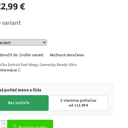
22,99 €
ová
 variant
oručiť do:
Zvoľte variant
Možnosti doručenia
ričko Detroit Red Wings Gameday Ready Ultra
informácie
ná potlač mena a čísla
S vlastnou potlačou
Bez potlače
od +12.99 €
Pridať do košíka