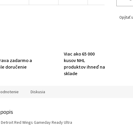
Opýtať s
Viac ako 65 000
rava zadarmo a
kusov NHL
hle doručenie
produktov ihneď na
sklade
odnotenie
Diskusia
popis
o Detroit Red Wings Gameday Ready Ultra