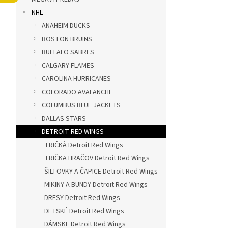
ý
NHL
p
a
ANAHEIM DUCKS
n
BOSTON BRUINS
e
BUFFALO SABRES
l
CALGARY FLAMES
CAROLINA HURRICANES
COLORADO AVALANCHE
COLUMBUS BLUE JACKETS
DALLAS STARS
DETROIT RED WINGS
TRIČKÁ Detroit Red Wings
TRIČKA HRAČOV Detroit Red Wings
ŠILTOVKY A ČAPICE Detroit Red Wings
MIKINY A BUNDY Detroit Red Wings
DRESY Detroit Red Wings
DETSKÉ Detroit Red Wings
DÁMSKE Detroit Red Wings