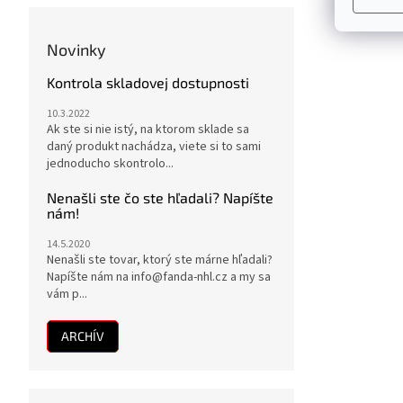
Novinky
Kontrola skladovej dostupnosti
10.3.2022
Ak ste si nie istý, na ktorom sklade sa
daný produkt nachádza, viete si to sami
jednoducho skontrolo...
Nenašli ste čo ste hľadali? Napíšte
nám!
14.5.2020
Nenašli ste tovar, ktorý ste márne hľadali?
Napíšte nám na info@fanda-nhl.cz a my sa
vám p...
ARCHÍV