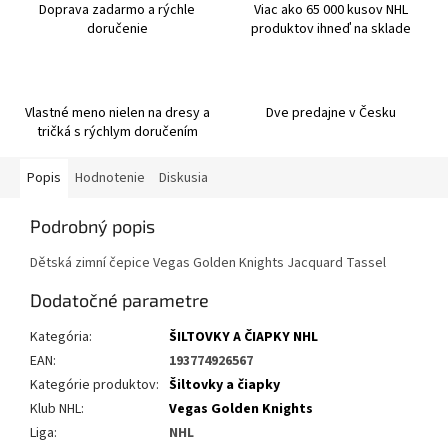
Doprava zadarmo a rýchle
Viac ako 65 000 kusov NHL
doručenie
produktov ihneď na sklade
Vlastné meno nielen na dresy a
Dve predajne v Česku
tričká s rýchlym doručením
Popis
Hodnotenie
Diskusia
Podrobný popis
Dětská zimní čepice Vegas Golden Knights Jacquard Tassel
Dodatočné parametre
Kategória
:
ŠILTOVKY A ČIAPKY NHL
EAN
:
193774926567
Kategórie produktov
:
Šiltovky a čiapky
Klub NHL
:
Vegas Golden Knights
Liga
:
NHL