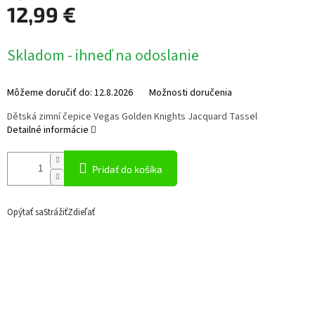
12,99 €
Jednotková
Skladom - ihneď na odoslanie
cena:
Môžeme doručiť do:
12.8.2026
Možnosti doručenia
Dětská zimní čepice Vegas Golden Knights Jacquard Tassel
Detailné informácie
Pridať do košíka
Opýtať sa
Strážiť
Zdieľať