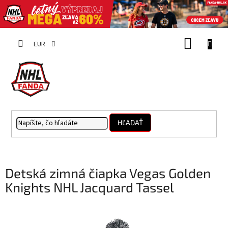
Prejsť
NÁKUP
na
EUR
obsah
KOŠÍK
HĽADAŤ
Detská zimná čiapka Vegas Golden
Knights NHL Jacquard Tassel