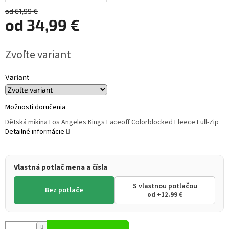
od 61,99 €
od
34,99 €
Jednotková
Zvoľte variant
cena:
Variant
Možnosti doručenia
Dětská mikina Los Angeles Kings Faceoff Colorblocked Fleece Full-Zip
Detailné informácie
Vlastná potlač mena a čísla
S vlastnou potlačou
Bez potlače
od +12.99 €