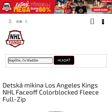
Prejsť
NÁKUP
na
EUR
obsah
KOŠÍK
HĽADAŤ
Detská mikina Los Angeles Kings
NHL Faceoff Colorblocked Fleece
Full-Zip