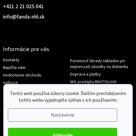
+421 2 21 025 041
info
@
fanda-nhl.sk
Informácie pre vás
Kontakty
Povinnosť úhrady nákladov pri
neprevzatí zásielky na dobierku
Napíšte nám
Doprava a platby
Hodnotenie obchodu
NHL predajňa BRATISLAVA
Veľkosti
Reklamace/Výměna
Obchodné podmienky
Tento web používa súbory cookie. Ďalším prechádzaním
tohto webu vyjadrujete súhlas s ich používaním.
Nastavenie
Súhlasím