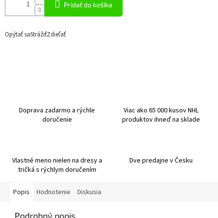
Pridať do košíka
Opýtať sa
Strážiť
Zdieľať
Doprava zadarmo a rýchle
Viac ako 65 000 kusov NHL
doručenie
produktov ihneď na sklade
Vlastné meno nielen na dresy a
Dve predajne v Česku
tričká s rýchlym doručením
Popis
Hodnotenie
Diskusia
Podrobný popis